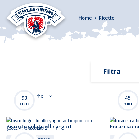
 ricerca
Passa alla navigazione principale
Home
Ricette
Filtra
Caratteristiche
90
45
min
min
Biscotto gelato allo yogurt
Focaccia co
Dolce
vegetariano
Salato
ve