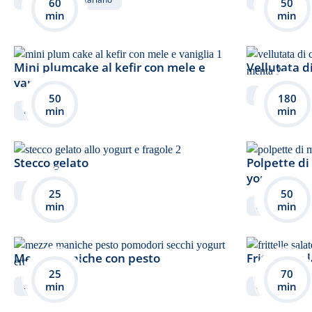
60
50
min
min
Mini plumcake al kefir con mele e
Vellutata di
vaniglia
Salato
50
180
min
min
Dolce
Stecco gelato
Polpette di
yourt
Dolce
25
50
min
min
Salato
ve
Mezze maniche con pesto
Frittelle sa
25
70
min
min
Salato
Salato