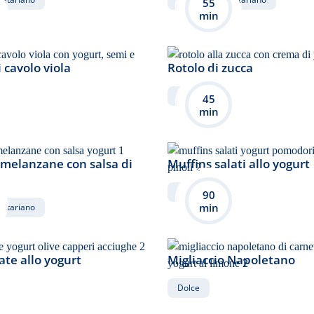
55
min
 cavolo viola
Rotolo di zucca
Dolce
45
min
 melanzane con salsa di
Muffins salati allo yogurt
Salato
90
min
getariano
late allo yogurt
Migliaccio Napoletano
Dolce