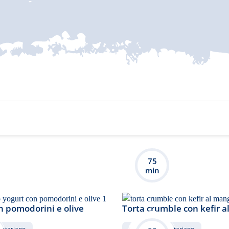
75
min
n pomodorini e olive
Torta crumble con kefir 
getariano
Dolce
vegetariano