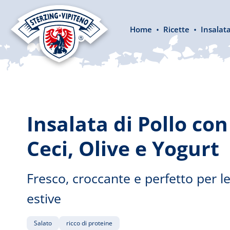
 ricerca
Passa alla navigazione principale
Home
Ricette
Insalata
Insalata di Pollo con 
Ceci, Olive e Yogurt
Fresco, croccante e perfetto per l
estive
2025-12-05
2026-05-19
Salato
ricco di proteine