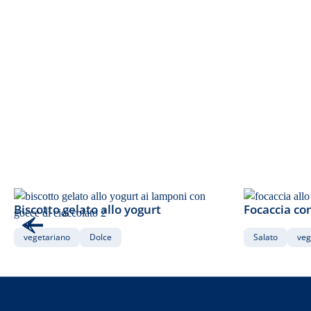
90
45
min
min
Biscotto gelato allo yogurt
Focaccia co
vegetariano
Dolce
Salato
veg