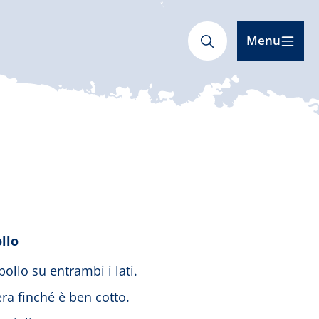
Menu
 accetti che i tuoi dati vengano
 di aver letto la
Informativa sulla
privacy
.
Accetta
llo
pollo su entrambi i lati.
ra finché è ben cotto.