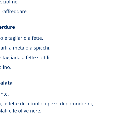
iscioline.
 raffreddare.
verdure
o e tagliarlo a fette.
arli a metà o a spicchi.
tagliarla a fette sottili.
olino.
salata
nte.
 le fette di cetriolo, i pezzi di pomodorini,
olati e le olive nere.