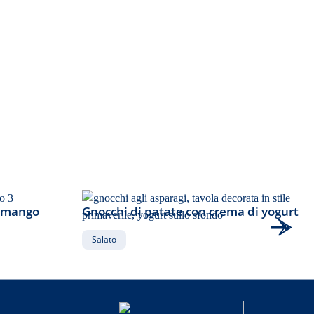
70
min
l mango
Gnocchi di patate con crema di yogurt
Salato