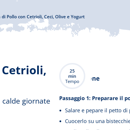
 di Pollo con Cetrioli, Ceci, Olive e Yogurt
Guardando il video
trasferiti a Vimeo e
Cetrioli,
25
min
Preparazione
Tempo
Passaggio 1: Preparare il po
e calde giornate
Salare e pepare il petto di 
Cuocerlo su una bistecchie