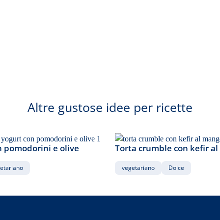
75
Altre gustose idee per ricette
min
n pomodorini e olive
Torta crumble con kefir a
etariano
vegetariano
Dolce