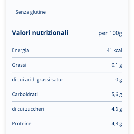
Senza glutine
Valori nutrizionali
per 100g
Energia
41 kcal
Grassi
0,1 g
di cui acidi grassi saturi
0 g
Carboidrati
5,6 g
di cui zuccheri
4,6 g
Proteine
4,3 g