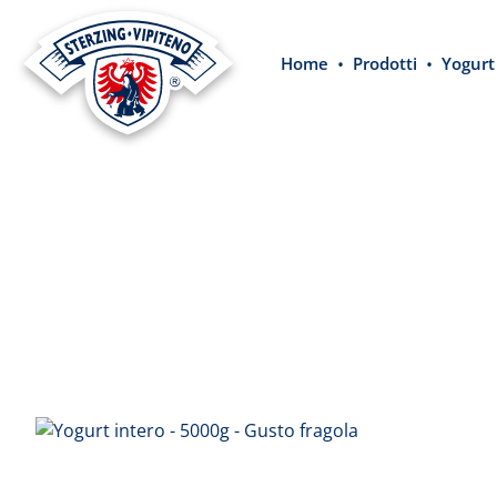
 ricerca
Passa alla navigazione principale
Home
Prodotti
Yogurt