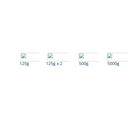
125g
125g x 2
500g
5000g