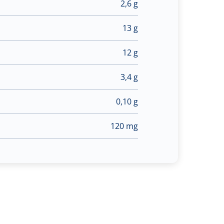
2,6 g
13 g
12 g
3,4 g
0,10 g
120 mg