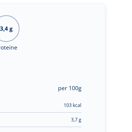
3,4 g
roteine
eda tecnica
Materiale immagini
per 100g
103 kcal
3,7 g