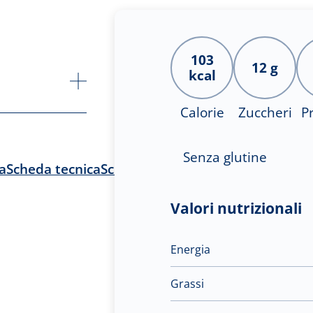
103
12 g
kcal
Calorie
Zuccheri
P
Senza glutine
a
Scheda tecnica
Scheda tecnica
Scheda tecnica
Sch
Valori nutrizionali
Energia
Grassi