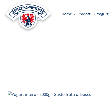
 ricerca
Passa alla navigazione principale
Home
Prodotti
Yogurt