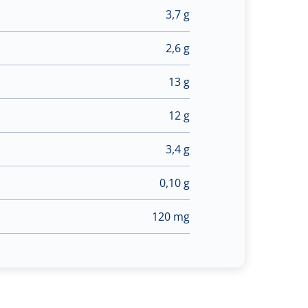
3,7 g
2,6 g
13 g
12 g
3,4 g
0,10 g
120 mg