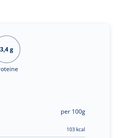
3,4 g
roteine
per 100g
103 kcal