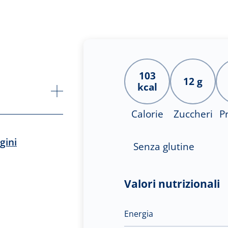
103
12 g
kcal
Calorie
Zuccheri
P
gini
Senza glutine
Valori nutrizionali
Energia