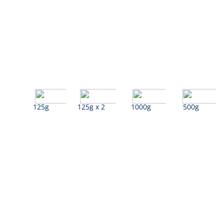
125g
125g x 2
1000g
500g