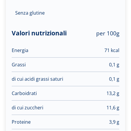
Senza glutine
Valori nutrizionali
per 100g
Energia
71 kcal
Grassi
0,1 g
di cui acidi grassi saturi
0,1 g
Carboidrati
13,2 g
di cui zuccheri
11,6 g
Proteine
3,9 g