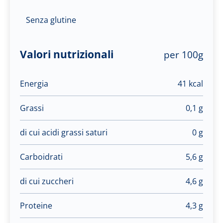
Senza glutine
Valori nutrizionali
per 100g
Energia
41 kcal
Grassi
0,1 g
di cui acidi grassi saturi
0 g
Carboidrati
5,6 g
di cui zuccheri
4,6 g
Proteine
4,3 g