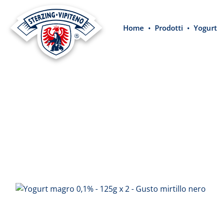
 ricerca
Passa alla navigazione principale
Home
Prodotti
Yogurt