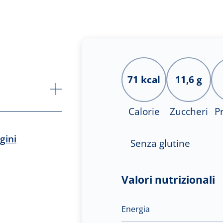
71 kcal
11,6 g
Calorie
Zuccheri
P
gini
Senza glutine
Valori nutrizionali
Energia