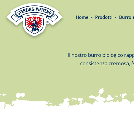
 ricerca
Passa alla navigazione principale
Home
Prodotti
Burro 
Il nostro burro biologico rap
consistenza cremosa, è p