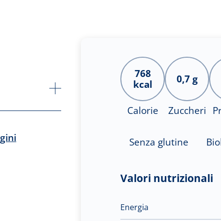
768
0,7 g
kcal
Calorie
Zuccheri
P
gini
Senza glutine
Bio
Valori nutrizionali
Energia