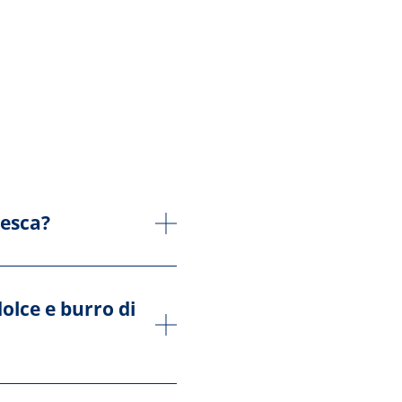
resca?
olce e burro di