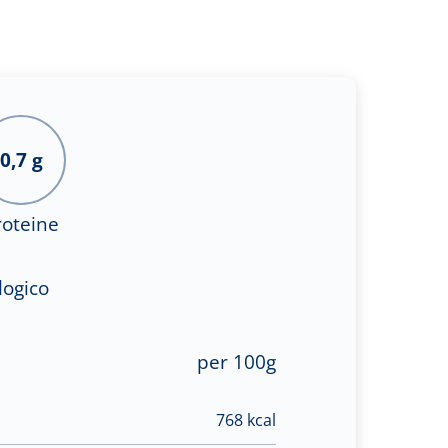
0,7 g
roteine
logico
per 100g
768 kcal