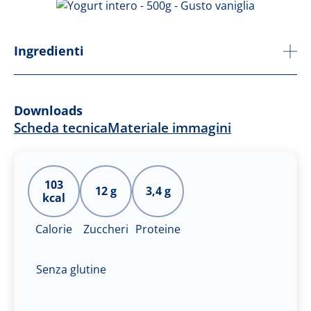
Ingredienti
Downloads
Scheda tecnica
Materiale immagini
103
12 g
3,4 g
kcal
Calorie
Zuccheri
Proteine
Senza glutine