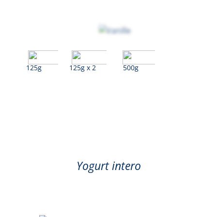
125g
125g x 2
500g
Vaniglia
Yogurt intero