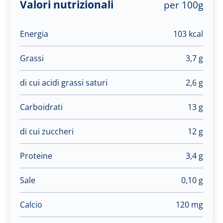
Valori nutrizionali
per 100g
Energia
103 kcal
Grassi
3,7 g
di cui acidi grassi saturi
2,6 g
Carboidrati
13 g
di cui zuccheri
12 g
Proteine
3,4 g
Sale
0,10 g
Calcio
120 mg