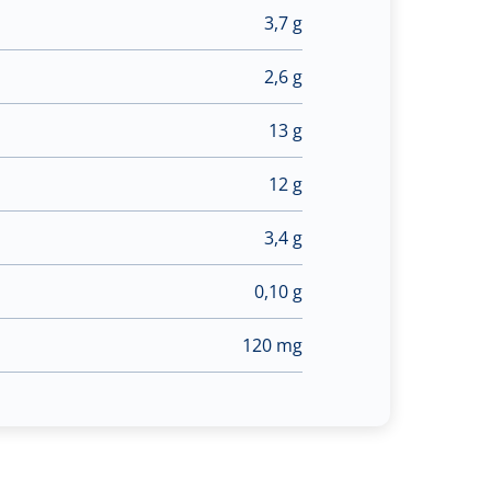
3,7 g
2,6 g
13 g
12 g
3,4 g
0,10 g
120 mg