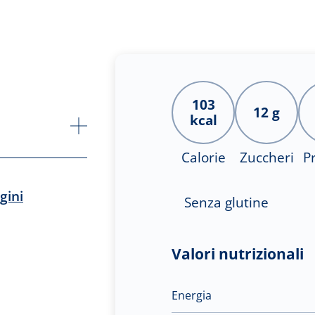
103
12 g
kcal
Calorie
Zuccheri
P
gini
Senza glutine
Valori nutrizionali
Energia