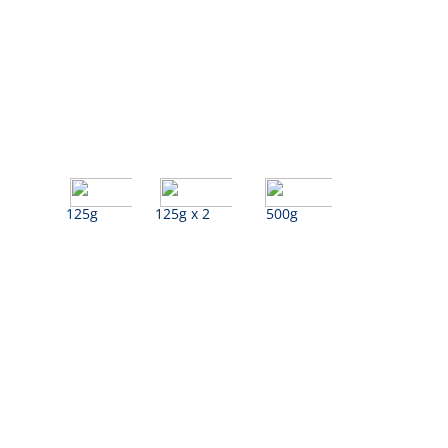
125g
125g x 2
500g