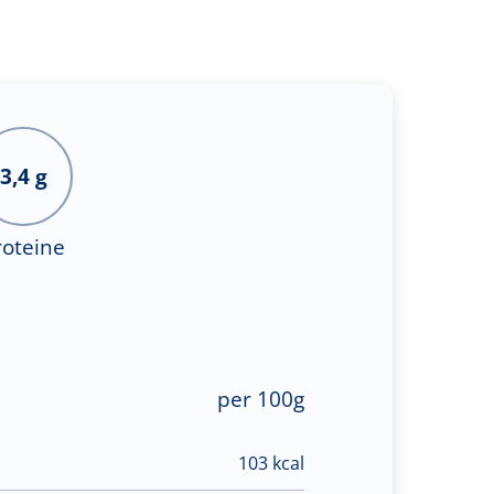
3,4 g
roteine
per 100g
103 kcal