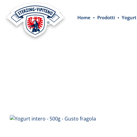
 ricerca
Passa alla navigazione principale
Home
Prodotti
Yogurt