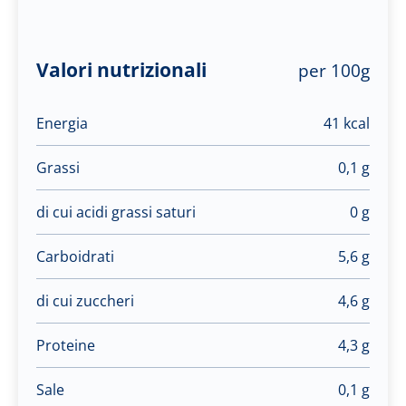
Valori nutrizionali
per 100g
Energia
41 kcal
Grassi
0,1 g
di cui acidi grassi saturi
0 g
Carboidrati
5,6 g
di cui zuccheri
4,6 g
Proteine
4,3 g
Sale
0,1 g