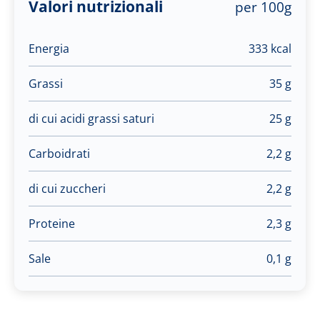
Valori nutrizionali
per 100g
Energia
333 kcal
Grassi
35 g
di cui acidi grassi saturi
25 g
Carboidrati
2,2 g
di cui zuccheri
2,2 g
Proteine
2,3 g
Sale
0,1 g