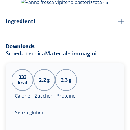
Ingredienti
Downloads
Scheda tecnica
Materiale immagini
333
2,2 g
2,3 g
kcal
Calorie
Zuccheri
Proteine
Senza glutine