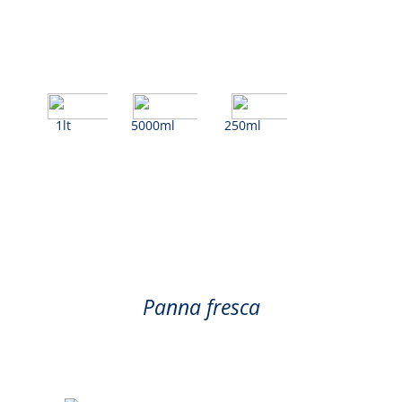
1lt
5000ml
250ml
Panna
Panna fresca