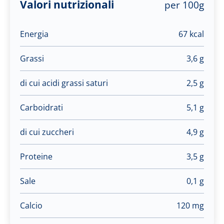
Valori nutrizionali
per 100g
Energia
67 kcal
Grassi
3,6 g
di cui acidi grassi saturi
2,5 g
Carboidrati
5,1 g
di cui zuccheri
4,9 g
Proteine
3,5 g
Sale
0,1 g
Calcio
120 mg