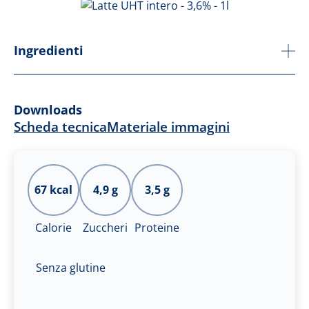
Ingredienti
Downloads
Scheda tecnica
Materiale immagini
67 kcal
4,9 g
3,5 g
Calorie
Zuccheri
Proteine
Senza glutine