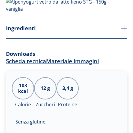
Ingredienti
Downloads
Scheda tecnica
Materiale immagini
103
12 g
3,4 g
kcal
Calorie
Zuccheri
Proteine
Senza glutine