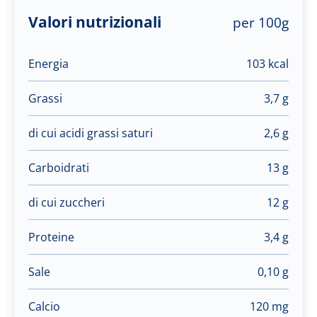
Valori nutrizionali
per 100g
Energia
103 kcal
Grassi
3,7 g
di cui acidi grassi saturi
2,6 g
Carboidrati
13 g
di cui zuccheri
12 g
Proteine
3,4 g
Sale
0,10 g
Calcio
120 mg