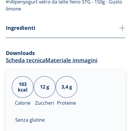
Ingredienti
Downloads
Scheda tecnica
Materiale immagini
103
12 g
3,4 g
kcal
Calorie
Zuccheri
Proteine
Senza glutine