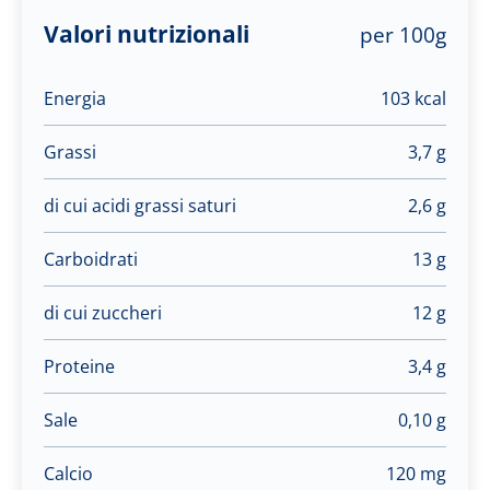
Valori nutrizionali
per 100g
Energia
103 kcal
Grassi
3,7 g
di cui acidi grassi saturi
2,6 g
Carboidrati
13 g
di cui zuccheri
12 g
Proteine
3,4 g
Sale
0,10 g
Calcio
120 mg