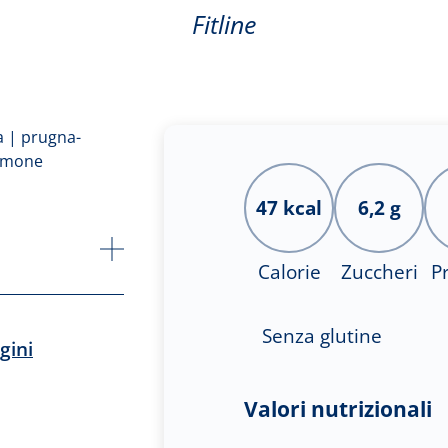
Fitline
47 kcal
6,2 g
Calorie
Zuccheri
P
Senza glutine
gini
Valori nutrizionali