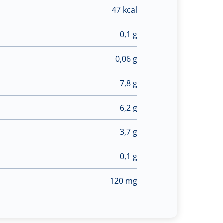
47 kcal
0,1 g
0,06 g
7,8 g
6,2 g
3,7 g
0,1 g
120 mg