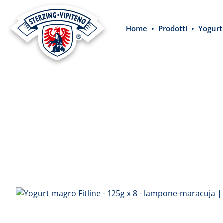
 ricerca
Passa alla navigazione principale
Home
Prodotti
Yogurt