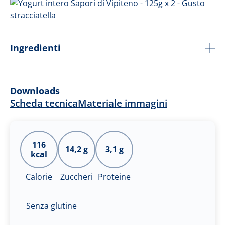
Ingredienti
Downloads
Scheda tecnica
Materiale immagini
116
14,2 g
3,1 g
kcal
Calorie
Zuccheri
Proteine
Senza glutine