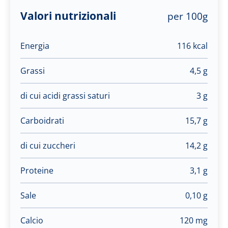
Valori nutrizionali
per 100g
Energia
116 kcal
Grassi
4,5 g
di cui acidi grassi saturi
3 g
Carboidrati
15,7 g
di cui zuccheri
14,2 g
Proteine
3,1 g
Sale
0,10 g
Calcio
120 mg