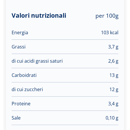
Valori nutrizionali
per 100g
Energia
103 kcal
Grassi
3,7 g
di cui acidi grassi saturi
2,6 g
Carboidrati
13 g
di cui zuccheri
12 g
Proteine
3,4 g
Sale
0,10 g