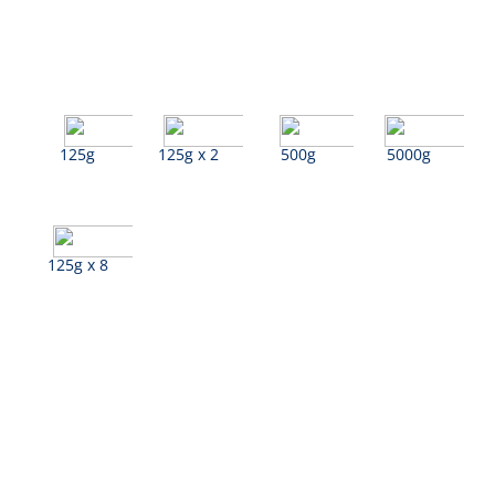
125g
125g x 2
500g
5000g
125g x 8
Yogurt intero