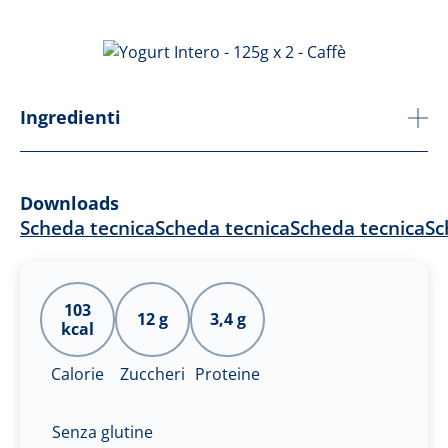
Ingredienti
Downloads
Scheda tecnica
Scheda tecnica
Scheda tecnica
Sc
103
12 g
3,4 g
kcal
Calorie
Zuccheri
Proteine
Senza glutine